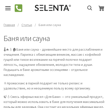
Главная
/
Статьи
/
Баня или сауна
Баня или сауна
🌡🔥💧🏚Баня или сауна – древнейшее место для расслабления и
очищения. Парилка с обжигающим веником, массаж с кофейной
гущей или тихое возлежание на горячей полочке подарит
лёгкость, ощущение обновления, молодости тела и души.
Подышать в бане ароматными эссенциями – отдельное
наслаждение.
🔆Аромасеанс в парной подарит не только релакс и
удовольствие, но и неоценимую пользу всему организму.
🍃💧Смесь эфирных масел «Для Бани» — это уникальный продукт,
который можно использовать в бане для получения максимальной
пользы для здоровья. Она состоит из нескольких эфирных масел,