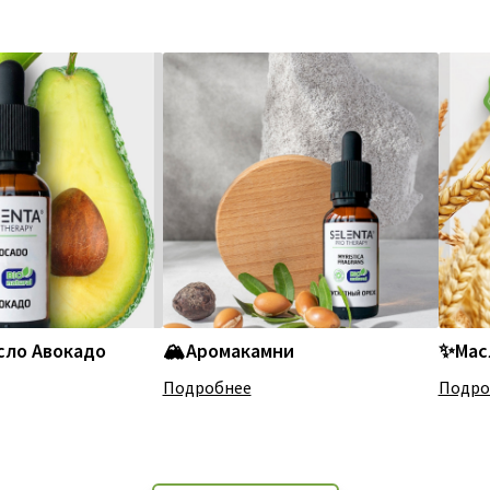
сло Авокадо
🏔️Аромакамни
✨Мас
Подробнее
Подро