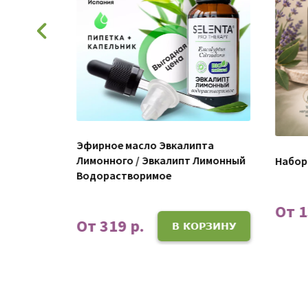
100%
Эфирное масло Эвкалипта
Лимонного / Эвкалипт Лимонный
Набор
Водорастворимое
От 1
ОРЗИНУ
От 319 р.
В КОРЗИНУ