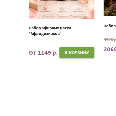
Набор 
Набор эфирных масел
Баланс"
"Афродизиаков"
4928 р
2069
ОРЗИНУ
От 1149 р.
В КОРЗИНУ