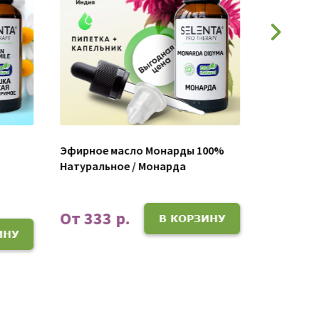
Эфирное масло Монарды 100%
Эфирное 
Натуральное / Монарда
Стиракс 
От 333 р.
От 355
В КОРЗИНУ
ИНУ