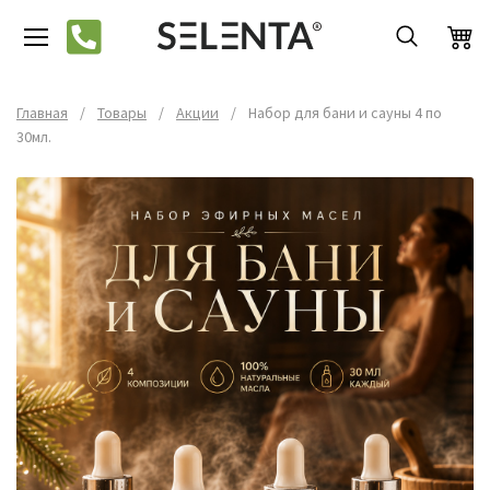
Главная
/
Товары
/
Акции
/
Набор для бани и сауны 4 по
30мл.