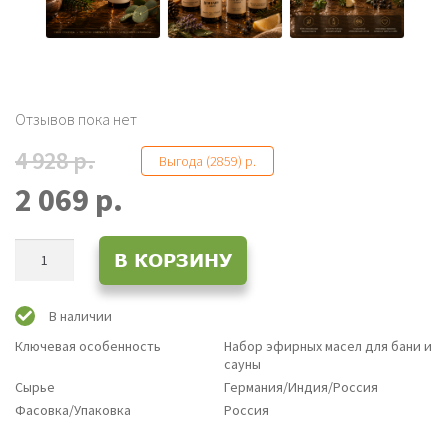
Отзывов пока нет
4 928 р.
Выгода (2859) р.
2 069 р.
Количество
В КОРЗИНУ
товара
Набор
для
В наличии
бани
Ключевая особенность
Набор эфирных масел для бани и
и
сауны
сауны
Сырье
Германия/Индия/Россия
4
Фасовка/Упаковка
Россия
по
30мл.