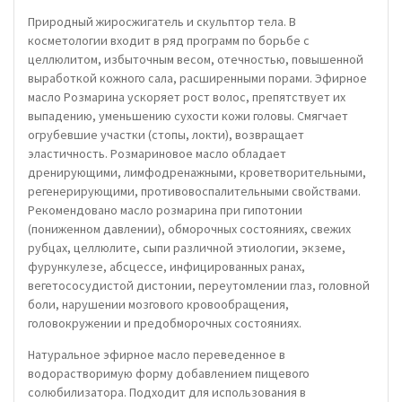
Природный жиросжигатель и скульптор тела. В
косметологии входит в ряд программ по борьбе с
целлюлитом, избыточным весом, отечностью, повышенной
выработкой кожного сала, расширенными порами. Эфирное
масло Розмарина ускоряет рост волос, препятствует их
выпадению, уменьшению сухости кожи головы. Смягчает
огрубевшие участки (стопы, локти), возвращает
эластичность. Розмариновое масло обладает
дренирующими, лимфодренажными, кроветворительными,
регенерирующими, противовоспалительными свойствами.
Рекомендовано масло розмарина при гипотонии
(пониженном давлении), обморочных состояниях, свежих
рубцах, целлюлите, сыпи различной этиологии, экземе,
фурункулезе, абсцессе, инфицированных ранах,
вегетососудистой дистонии, переутомлении глаз, головной
боли, нарушении мозгового кровообращения,
головокружении и предобморочных состояниях.
Натуральное эфирное масло переведенное в
водорастворимую форму добавлением пищевого
солюбилизатора. Подходит для использования в