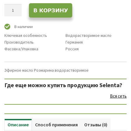
Количество
В КОРЗИНУ
товара
Эфирное
масло
В наличии
Розмарина
Ключевая особенность
Водорастворимое масло
/
Производитель
Германия
Розмарин
Фасовка/Упаковка
Россия
Водорастворимое
масло
Эфирное масло Розмарина водорастворимое
Где еще можно купить продукцию Selenta?
Вся сеть
Описание
Способ применения
Отзывы (0)