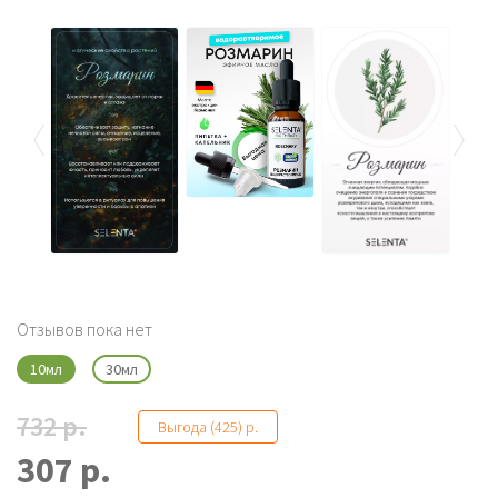
Отзывов пока нет
10мл
30мл
732 р.
Выгода (425) р.
307 р.