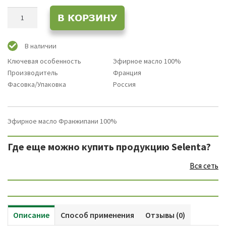
Количество
В КОРЗИНУ
товара
Эфирное
масло
В наличии
Франжипани
Ключевая особенность
Эфирное масло 100%
100%
Производитель
Франция
Натуральное
Фасовка/Упаковка
Россия
Эфирное масло Франжипани 100%
Где еще можно купить продукцию Selenta?
Вся сеть
Описание
Способ применения
Отзывы (0)