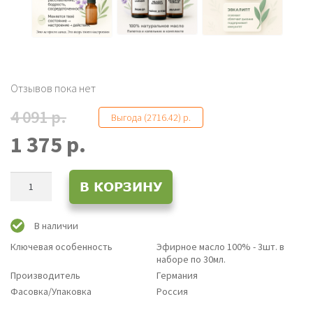
Отзывов пока нет
4 091 р.
Выгода (2716.42) р.
1 375 р.
Количество
В КОРЗИНУ
товара
Набор
Эфирных
В наличии
масел
Ключевая особенность
Эфирное масло 100% - 3шт. в
№6
наборе по 30мл.
Производитель
Германия
Фасовка/Упаковка
Россия