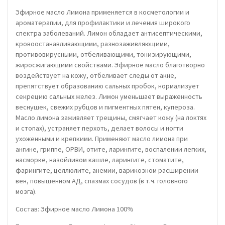
Эфирное масло Лимона применяется в косметологии и
ароматерапии, для профилактики и лечения широкого
спектра заболеваний. Лимон обладает антисептическими,
кровоостанавливающими, разнозаживляющими,
противовирусными, отбеливающими, тонизирующими,
жиросжигающими свойствами. Эфирное масло благотворно
воздействует на кожу, отбеливает следы от акне,
препятствует образованию сальных пробок, нормализует
секрецию сальных желез. Лимон уменьшает выраженность
веснушек, свежих рубцов и пигментных пятен, купероза.
Масло лимона заживляет трещины, смягчает кожу (на локтях
и стопах), устраняет перхоть, делает волосы и ногти
ухоженными и крепкими. Применяют масло лимона при
ангине, гриппе, ОРВИ, отите, ларингите, воспалении легких,
насморке, назойливом кашле, ларингите, стоматите,
фарингите, целлюлите, анемии, варикозном расширении
вен, повышенном АД, спазмах сосудов (в т.ч. головного
мозга).
Состав: Эфирное масло Лимона 100%