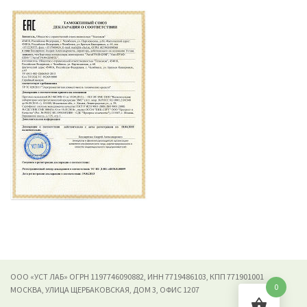
ООО «УСТ ЛАБ» ОГРН 1197746090882, ИНН 7719486103, КПП 771901001
0
МОСКВА, УЛИЦА ЩЕРБАКОВСКАЯ, ДОМ 3, ОФИС 1207