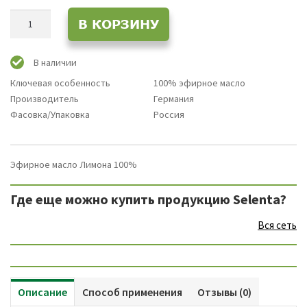
Количество
В КОРЗИНУ
товара
Эфирное
масло
В наличии
Лимона
Ключевая особенность
100% эфирное масло
/
Производитель
Германия
Лимон
Фасовка/Упаковка
Россия
100%
Натуральное
Эфирное масло Лимона 100%
Где еще можно купить продукцию Selenta?
Вся сеть
Описание
Способ применения
Отзывы (0)