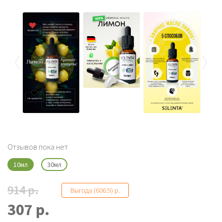
Отзывов пока нет
10мл
30мл
914 р.
Выгода (606.9) р.
307 р.