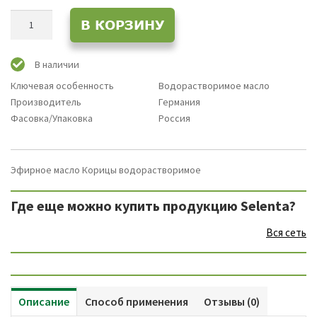
Количество
В КОРЗИНУ
товара
Эфирное
масло
В наличии
Корицы
Ключевая особенность
Водорастворимое масло
/
Производитель
Германия
Корица
Фасовка/Упаковка
Россия
Водорастворимое
масло
Эфирное масло Корицы водорастворимое
Где еще можно купить продукцию Selenta?
Вся сеть
Описание
Способ применения
Отзывы (0)